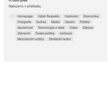
O čem píše
Nalezeno v překladu.
Homepage
Výběr Respektu
Cestování
Ekonomika
Fotografie
Kultura
Média
Osobní
Politika
Společnost
Technologie a věda
Video
Zábava
Zahraničí
Česká politika
civilizace
Mezinárodní vztahy
Střetávání kultur